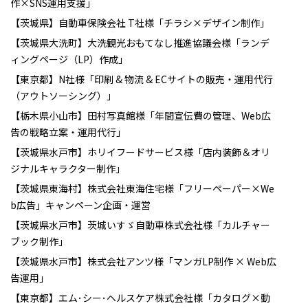
作×SNS運用支援」
【茨城県】自動車保険会社 T社様「チラシ×デザイン制作」
【茨城県大洗町】大洗観光おもてなし推進協議会様「ランデ
ィングページ（LP）作成」
【東京都】N社様「印刷 & 物流 & ECサイトの販売・運用代行
（アウトソーシング）」
【栃木県小山市】田村写真館様「年間宣伝費の管理、Web広
告の戦略立案・運用代行」
【茨城県水戸市】ホリイフードサービス様「店内装飾＆オリ
ジナルキャラクター制作」
【茨城県東海村】株式会社東海住宅様「フリーペーパー×We
b広告」キャンペーン企画・運営
【茨城県水戸市】茨城いすゞ自動車株式会社様「カルチャー
ブック制作」
【茨城県水戸市】株式会社アンツ様「マンガLP制作 × Web広
告運用」
【東京都】エム･シー･ヘルスケア株式会社様「カタログ×動