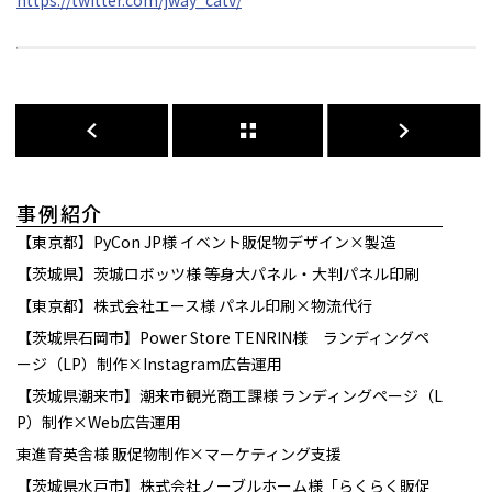
https://twitter.com/jway_catv/
事例紹介
【東京都】PyCon JP様 イベント販促物デザイン×製造
【茨城県】茨城ロボッツ様 等身大パネル・大判パネル印刷
【東京都】株式会社エース様 パネル印刷×物流代行
【茨城県石岡市】Power Store TENRIN様 ランディングペ
ージ（LP）制作×Instagram広告運用
【茨城県潮来市】潮来市観光商工課様 ランディングページ（L
P）制作×Web広告運用
東進育英舎様 販促物制作×マーケティング支援
【茨城県水戸市】株式会社ノーブルホーム様「らくらく販促