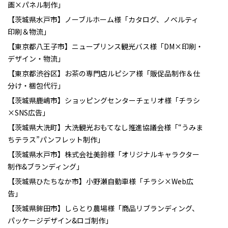
画×パネル制作」
【茨城県水戸市】ノーブルホーム様「カタログ、ノベルティ
印刷＆物流」
【東京都八王子市】ニュープリンス観光バス様「DM×印刷・
デザイン・物流」
【東京都渋谷区】お茶の専門店ルピシア様「販促品制作＆仕
分け・梱包代行」
【茨城県鹿嶋市】ショッピングセンターチェリオ様「チラシ
×SNS広告」
【茨城県大洗町】大洗観光おもてなし推進協議会様「“うみま
ちテラス”パンフレット制作」
【茨城県水戸市】株式会社美鈴様「オリジナルキャラクター
制作&ブランディング」
【茨城県ひたちなか市】小野瀬自動車様「チラシ×Web広
告」
【茨城県鉾田市】しらとり農場様「商品リブランディング、
パッケージデザイン&ロゴ制作」