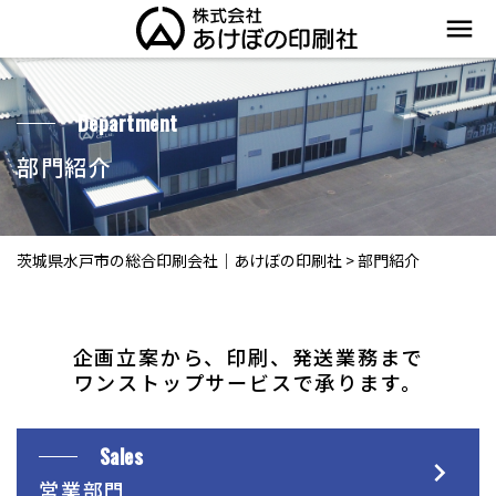
menu
Department
部門紹介
茨城県水戸市の総合印刷会社｜あけぼの印刷社
>
部門紹介
企画立案から、印刷、発送業務まで
ワンストップサービスで承ります。
Sales
営業部門