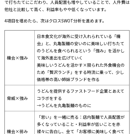
で打ちたてにこだわり、人員配置も増やしていることで、人件費は
他社と比較して高く、利益率もやや低くなっています。
4項目を埋めたら、次はクロスSWOT分析を進めます。
日本食文化が海外に受け入れられている「機
会」と、丸亀製麺の安いのに美味しい打ちたて
のうどんを食べられるという「強み」を活かし
機会×強み
て海外進出を広げていく
美味しいうどんを活かす×限られた外食機会の
ため「贅沢ランチ」をする時流に乗って、少し
価格帯の高い姉妹ブランドを作る
うどんを提供するファストフード企業とあえて
脅威×強み
コラボをする
→うどんを丸亀製麺のものに
「思い」を一緒に売る：店内製麺で人員配置が
多くなっていること・利益率が低いことを赤
機会×弱み
裸々に告白し、全て「お客様に美味しく食べて