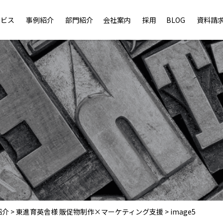
ービス
事例紹介
部門紹介
会社案内
採用
BLOG
資料請
紹介
>
東進育英舎様 販促物制作×マーケティング支援
>
image5