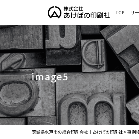
TOP
サ
image5
茨城県水戸市の総合印刷会社｜あけぼの印刷社
>
事例