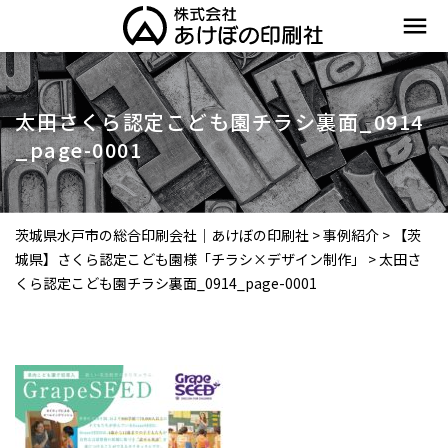
menu
太田さくら認定こども園チラシ裏面_0914
_page-0001
茨城県水戸市の総合印刷会社｜あけぼの印刷社
>
事例紹介
>
【茨
城県】さくら認定こども園様「チラシ×デザイン制作」
>
太田さ
くら認定こども園チラシ裏面_0914_page-0001