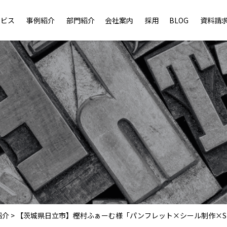
ービス
事例紹介
部門紹介
会社案内
採用
BLOG
資料請
紹介
>
【茨城県日立市】樫村ふぁーむ様「パンフレット×シール制作×S