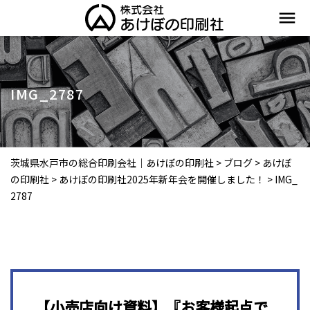
menu
IMG_2787
茨城県水戸市の総合印刷会社｜あけぼの印刷社
>
ブログ
>
あけぼ
の印刷社
>
あけぼの印刷社2025年新年会を開催しました！
>
IMG_
2787
【小売店向け資料】『お客様起点で