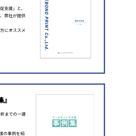
販促支援」と、
ど、弊社が提供
方にオススメ
集』
分析までの一連
援の事例を紹