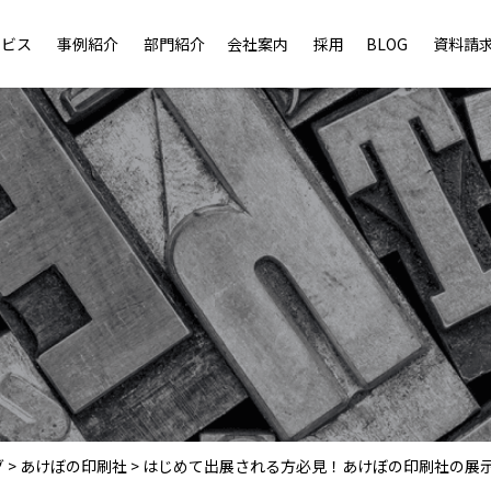
ービス
事例紹介
部門紹介
会社案内
採用
BLOG
資料請
グ
>
あけぼの印刷社
>
はじめて出展される方必見！あけぼの印刷社の展