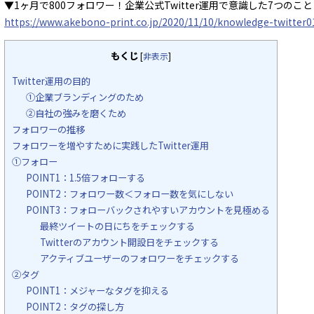
▼1ヶ月で800フォロワー！企業公式Twitter運用で意識した7つのこと
https://www.akebono-print.co.jp/2020/11/10/knowledge-twitter0
もくじ
[
非表示
]
Twitter運用の目的
①企業ブランディングのため
②自社の強みを磨くため
フォロワーの推移
フォロワーを増やすために実践したTwitter運用
①フォロー
POINT1：1.5倍フォローする
POINT2：フォロワー数＜フォロー数を気にしない
POINT3：フォローバックされやすいアカウントを見極める
最終ツイートの日にちをチェックする
Twitterのアカウント開設日をチェックする
アクティブユーザーのフォロワーをチェックする
②タグ
POINT1：メジャーなタグを抑える
POINT2：タグの探し方