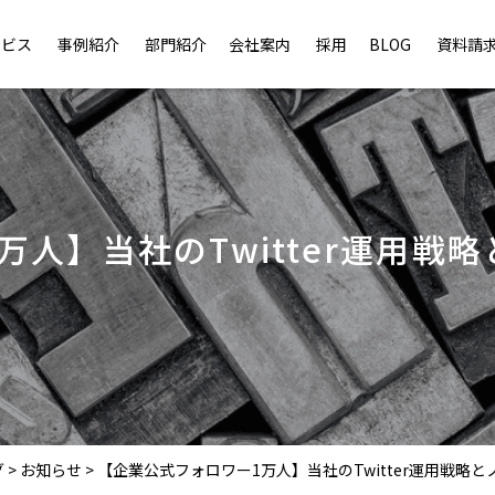
ービス
事例紹介
部門紹介
会社案内
採用
BLOG
資料請
万人】当社のTwitter運用戦
グ
>
お知らせ
>
【企業公式フォロワー1万人】当社のTwitter運用戦略