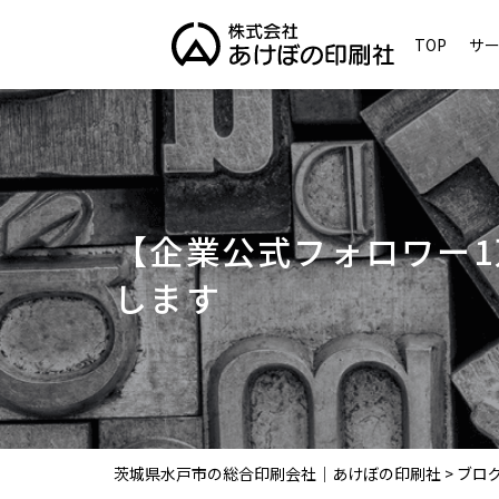
TOP
サ
【企業公式フォロワー1
します
茨城県水戸市の総合印刷会社｜あけぼの印刷社
>
ブロ