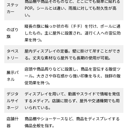
商品棚や商品そのものなど、どこにでも簡単に貼れる
ステッ
POP。シールとは違い、雨風に対しても耐久性が高
カー
い。
縦長の旗に輪っか状の布（チチ）を付け、ポールに通
のぼり
したもの。主に屋外に設置され、道行く人への宣伝効
旗
果を持つ。
タペス
屋内ディスプレイの定番。壁に掛けて吊すことができ
トリー
る。丈夫な素材なら屋外でも長期の使用が可能。
店頭や商品周りなどに設置し、商品を宣伝する販促ツ
展示パ
ール。大きさや存在感から強い印象を与え、抜群の販
ネル
促効果を持つ。
デジタ
ディスプレイを用いて、動画やスライドで情報を発信
ルサイ
するメディア。店舗に限らず、屋外や交通機関でも用
ネージ
いられている。
店舗什
商品棚やショーケースなど、商品をディスプレイする
器
備品全般を指す。