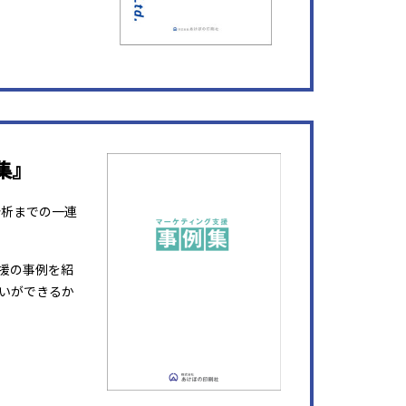
集』
分析までの一連
援の事例を紹
いができるか