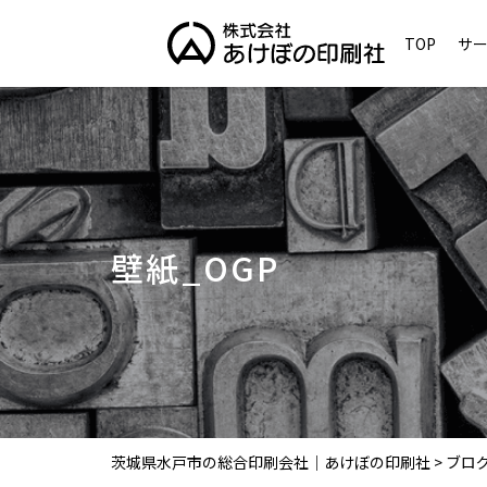
TOP
サ
壁紙_OGP
茨城県水戸市の総合印刷会社｜あけぼの印刷社
>
ブロ