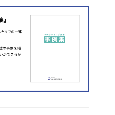
集』
分析までの一連
援の事例を紹
いができるか