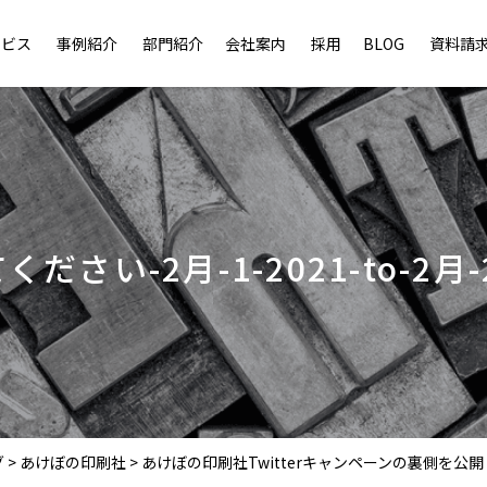
ービス
事例紹介
部門紹介
会社案内
採用
BLOG
資料請
-2月-1-2021-to-2月-28-
グ
>
あけぼの印刷社
>
あけぼの印刷社Twitterキャンペーンの裏側を