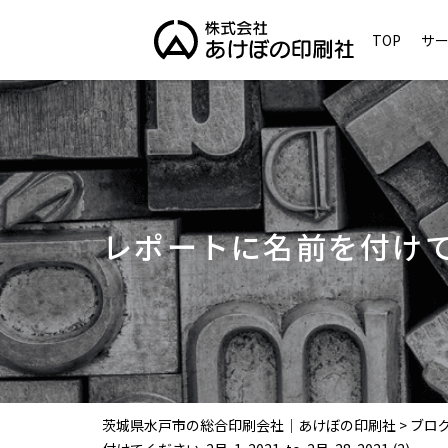
TOP
サ
レポートに名前を付けてください
茨城県水戸市の総合印刷会社｜あけぼの印刷社
>
ブロ