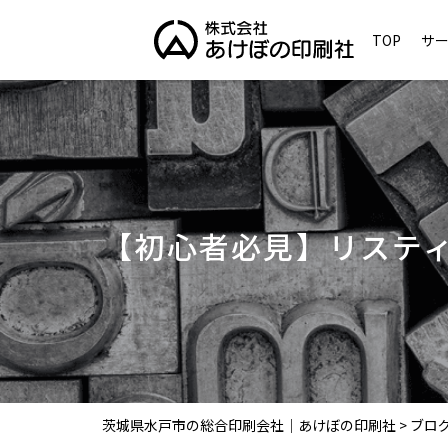
TOP
サ
【初心者必見】リステ
茨城県水戸市の総合印刷会社｜あけぼの印刷社
>
ブロ