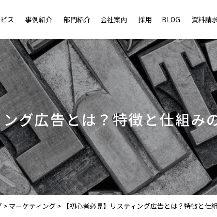
ービス
事例紹介
部門紹介
会社案内
採用
BLOG
資料請
ィング広告とは？特徴と仕組み
グ
>
マーケティング
>
【初心者必見】リスティング広告とは？特徴と仕