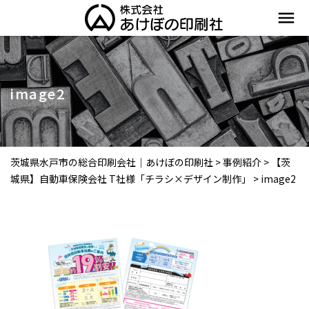
menu
image2
茨城県水戸市の総合印刷会社｜あけぼの印刷社
>
事例紹介
>
【茨
城県】自動車保険会社 T社様「チラシ×デザイン制作」
>
image2