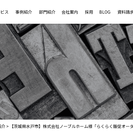
ービス
事例紹介
部門紹介
会社案内
採用
BLOG
資料請
紹介
>
【茨城県水戸市】株式会社ノーブルホーム様「らくらく販促オー