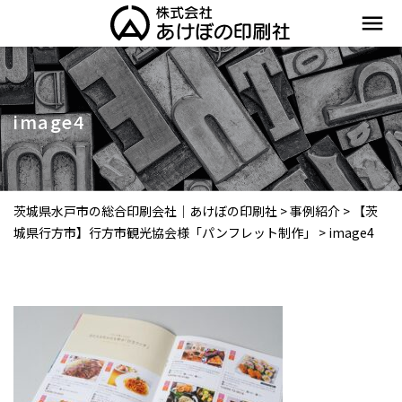
menu
image4
茨城県水戸市の総合印刷会社｜あけぼの印刷社
>
事例紹介
>
【茨
城県行方市】行方市観光協会様「パンフレット制作」
>
image4