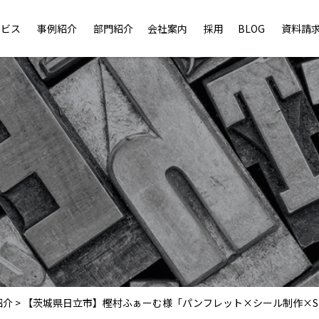
ービス
事例紹介
部門紹介
会社案内
採用
BLOG
資料請
紹介
>
【茨城県日立市】樫村ふぁーむ様「パンフレット×シール制作×S