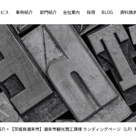
ービス
事例紹介
部門紹介
会社案内
採用
BLOG
資料請
紹介
>
【茨城県潮来市】潮来市観光商工課様 ランディングページ（LP）