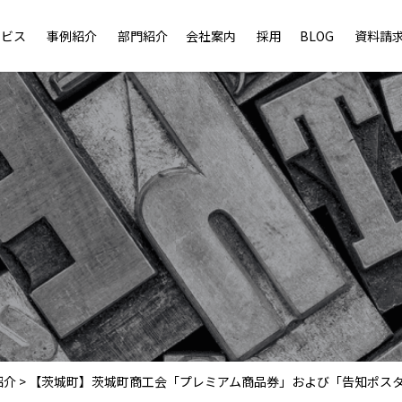
ービス
事例紹介
部門紹介
会社案内
採用
BLOG
資料請
紹介
>
【茨城町】茨城町商工会「プレミアム商品券」および「告知ポス