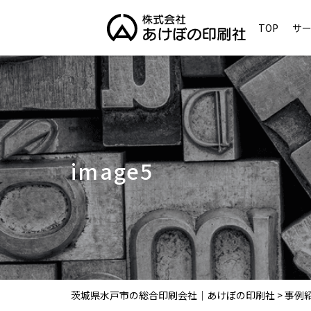
TOP
サ
image5
茨城県水戸市の総合印刷会社｜あけぼの印刷社
>
事例