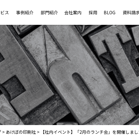
ービス
事例紹介
部門紹介
会社案内
採用
BLOG
資料請
グ
>
あけぼの印刷社
>
【社内イベント】「2月のランチ会」を開催しまし