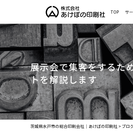
TOP
サ
展示会で集客をするた
トを解説します
茨城県水戸市の総合印刷会社｜あけぼの印刷社
>
ブロ