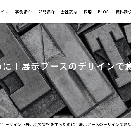
ービス
事例紹介
部門紹介
会社案内
採用
BLOG
資料請
めに！展示ブースのデザインで
グ
>
デザイン
>
展示会で集客をするために！展示ブースのデザインで意識