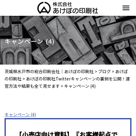
menu
キャンペーン (4)
茨城県水戸市の総合印刷会社｜あけぼの印刷社
>
ブログ
>
あけぼ
の印刷社
>
あけぼの印刷社Twitterキャンペーンの裏側を公開！運
営方法や結果も全て見せます
>
キャンペーン (4)
キャンペーン (4)
【小売店向け資料】『お客様起点で