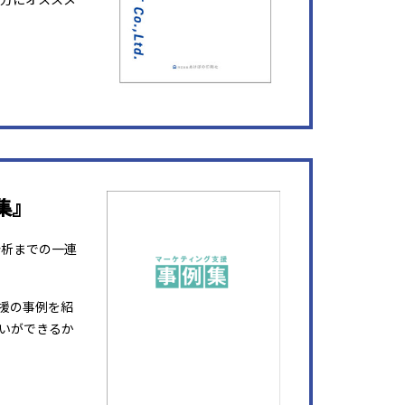
集』
分析までの一連
援の事例を紹
いができるか