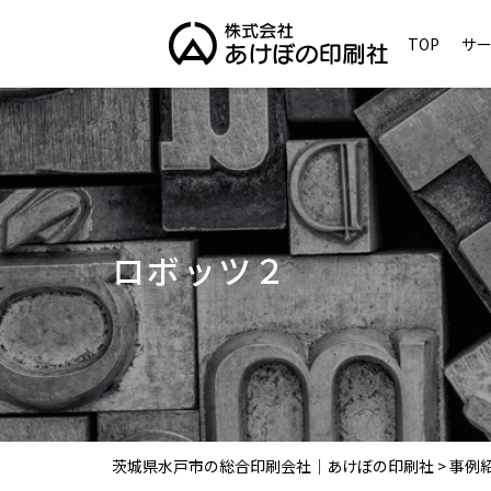
TOP
サ
ロボッツ２
茨城県水戸市の総合印刷会社｜あけぼの印刷社
>
事例