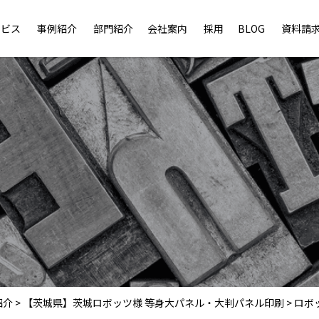
ービス
事例紹介
部門紹介
会社案内
採用
BLOG
資料請
紹介
>
【茨城県】茨城ロボッツ様 等身大パネル・大判パネル印刷
>
ロボ