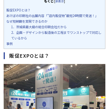
もくじ
[
非表示
]
販促EXPOとは？
あけぼの印刷社の出展内容「”店内販促物”最短24時間で発送！」
なぜ短納期を実現できるのか
1．茨城県最大級の総合印刷会社だから
2．企画・デザインから製造後の工程までワンストップで対応し
ているから
事例
販促EXPOとは？