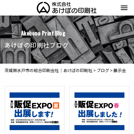
menu
Akebono Print Blog
あけぼの印刷社ブログ
茨城県水戸市の総合印刷会社｜あけぼの印刷社
>
ブログ
>
展示会