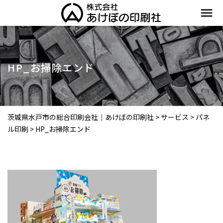
menu
HP_お掃除エンド
茨城県水戸市の総合印刷会社｜あけぼの印刷社
>
サービス
>
パネ
ル印刷
>
HP_お掃除エンド