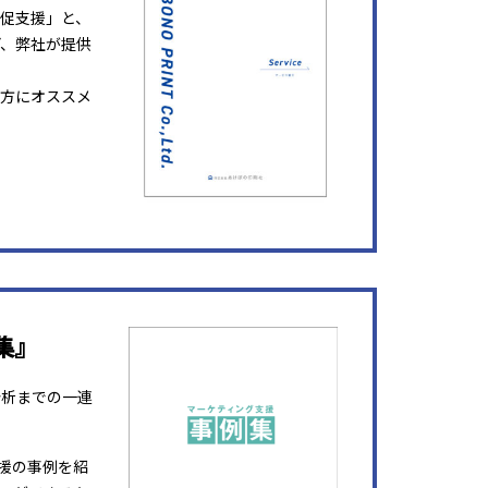
販促支援」と、
ど、弊社が提供
方にオススメ
集』
分析までの一連
援の事例を紹