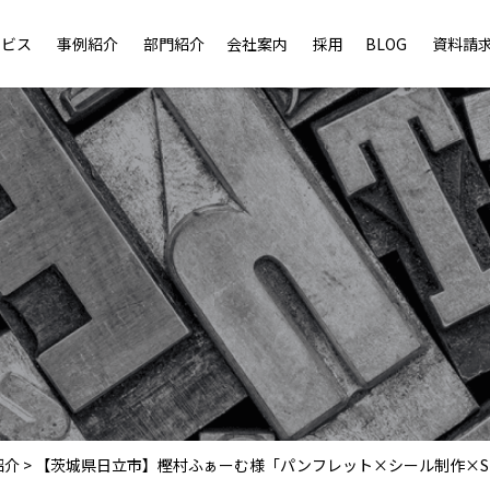
ービス
事例紹介
部門紹介
会社案内
採用
BLOG
資料請
紹介
>
【茨城県日立市】樫村ふぁーむ様「パンフレット×シール制作×S