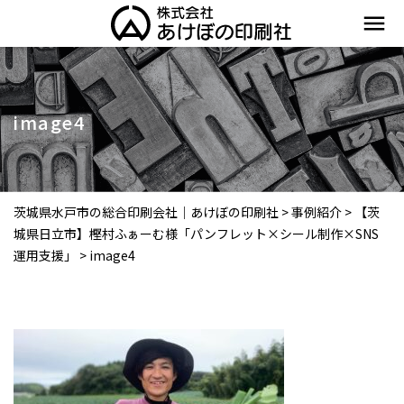
menu
image4
茨城県水戸市の総合印刷会社｜あけぼの印刷社
>
事例紹介
>
【茨
城県日立市】樫村ふぁーむ様「パンフレット×シール制作×SNS
運用支援」
>
image4