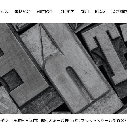
ービス
事例紹介
部門紹介
会社案内
採用
BLOG
資料請
紹介
>
【茨城県日立市】樫村ふぁーむ様「パンフレット×シール制作×S