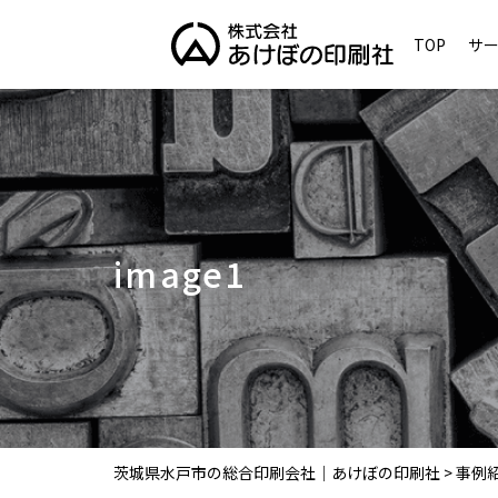
TOP
サ
image1
茨城県水戸市の総合印刷会社｜あけぼの印刷社
>
事例