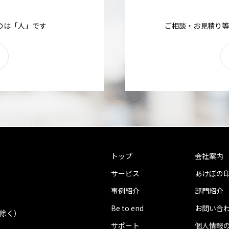
のは「人」です
ご相談・お見積り等
トップ
会社案内
サービス
あけぼの
事例紹介
部門紹介
Be to end
お問い合
を除く）
サポート
個人情報