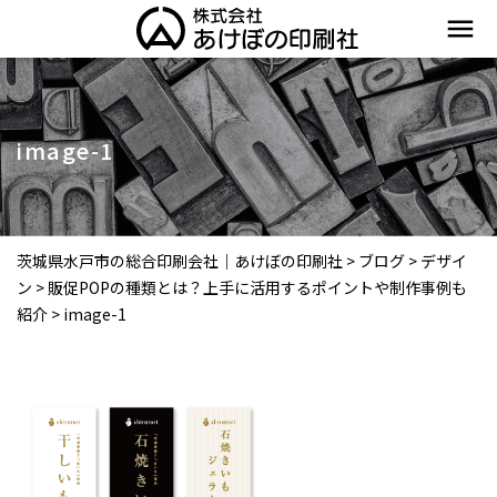
menu
image-1
茨城県水戸市の総合印刷会社｜あけぼの印刷社
>
ブログ
>
デザイ
ン
>
販促POPの種類とは？上手に活用するポイントや制作事例も
紹介
>
image-1