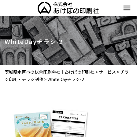
menu
WhiteDayチラシ-2
茨城県水戸市の総合印刷会社｜あけぼの印刷社
>
サービス
>
チラ
シ印刷・チラシ制作
>
WhiteDayチラシ-2