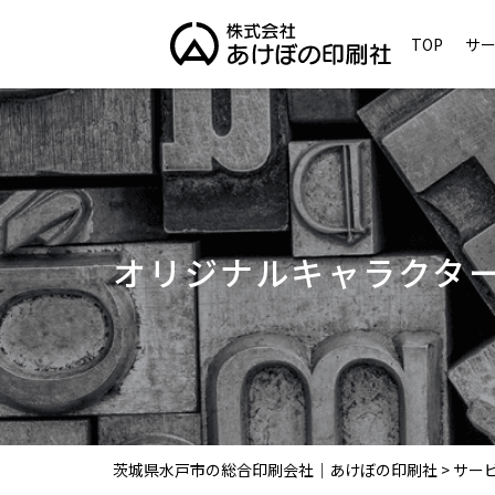
TOP
サ
オリジナルキャラクタ
茨城県水戸市の総合印刷会社｜あけぼの印刷社
>
サー