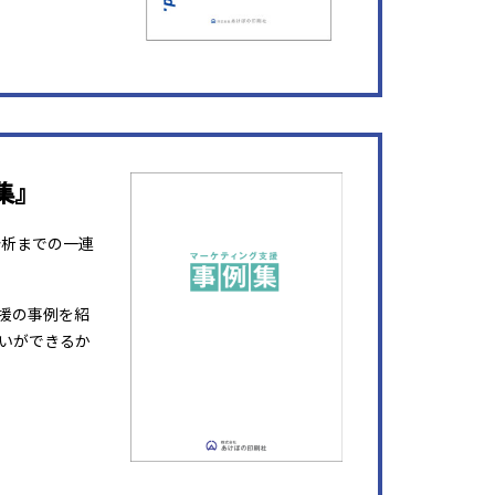
集』
分析までの一連
援の事例を紹
いができるか