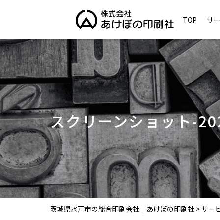
TOP
サ
スクリーンショット-2022-
茨城県水戸市の総合印刷会社｜あけぼの印刷社
>
サー