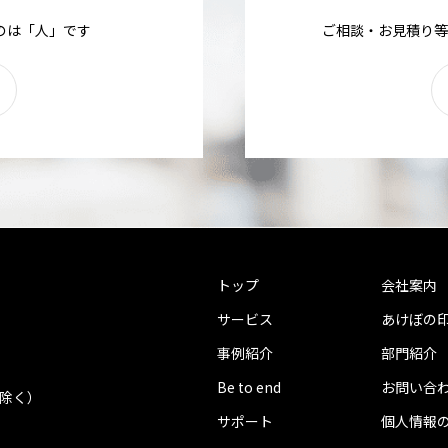
のは「人」です
ご相談・お見積り等
トップ
会社案内
サービス
あけぼの
事例紹介
部門紹介
Be to end
お問い合
を除く）
サポート
個人情報