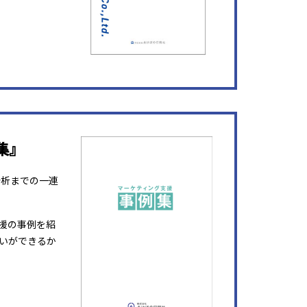
集』
分析までの一連
援の事例を紹
いができるか