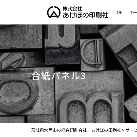
TOP
サ
合紙パネル3
茨城県水戸市の総合印刷会社｜あけぼの印刷社
>
サー