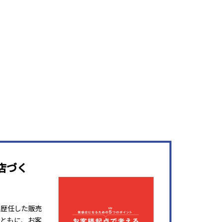
店づく
を歴任した販売
ともに、お客