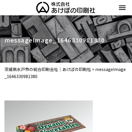
menu
messageImage_1646330981380
茨城県水戸市の総合印刷会社｜あけぼの印刷社
>
messageImage
_1646330981380