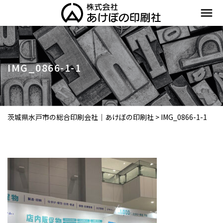
menu
IMG_0866-1-1
茨城県水戸市の総合印刷会社｜あけぼの印刷社
>
IMG_0866-1-1