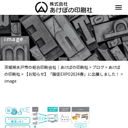
menu
image
茨城県水戸市の総合印刷会社｜あけぼの印刷社
>
ブログ
>
あけぼ
の印刷社
>
【お知らせ】「販促EXPO2024春」に出展しました！
>
image