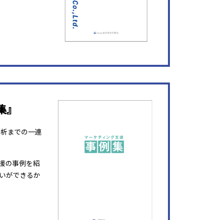
集』
分析までの一連
援の事例を紹
いができるか