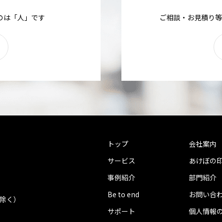
のは「人」です
ご相談・お見積り等
トップ
会社案内
サービス
あけぼの
事例紹介
部門紹介
Be to end
お問い合
を除く）
サポート
個人情報