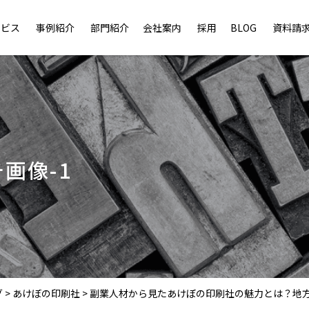
ービス
事例紹介
部門紹介
会社案内
採用
BLOG
資料請
画像-1
グ
>
あけぼの印刷社
>
副業人材から見たあけぼの印刷社の魅力とは？地