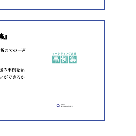
集』
分析までの一連
援の事例を紹
いができるか