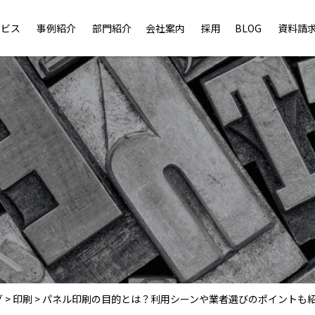
ービス
事例紹介
部門紹介
会社案内
採用
BLOG
資料請
グ
>
印刷
>
パネル印刷の目的とは？利用シーンや業者選びのポイントも