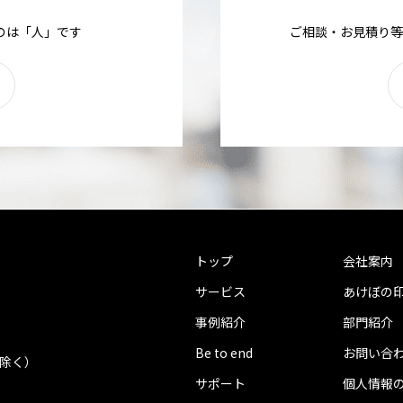
のは「人」です
ご相談・お見積り等
トップ
会社案内
サービス
あけぼの
事例紹介
部門紹介
Be to end
お問い合
を除く）
サポート
個人情報