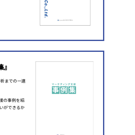
集』
分析までの一連
援の事例を紹
いができるか