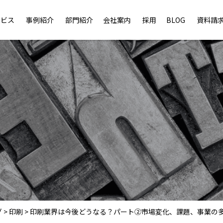
ービス
事例紹介
部門紹介
会社案内
採用
BLOG
資料請
グ
>
印刷
>
印刷業界は今後どうなる？パート②市場変化、課題、事業の