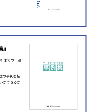
集』
分析までの一連
援の事例を紹
いができるか