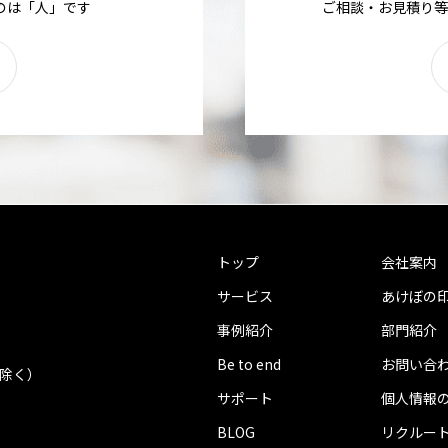
のは「人」です
ご相談・お見積り等
トップ
会社案内
サービス
あけぼの
事例紹介
部門紹介
Be to end
お問い合
を除く）
サポート
個人情報
BLOG
リクルー