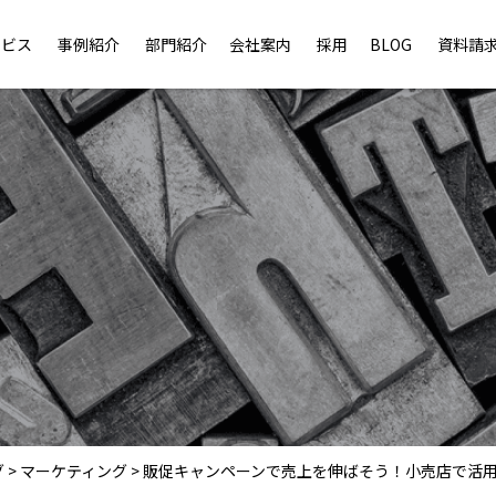
ービス
事例紹介
部門紹介
会社案内
採用
BLOG
資料請
グ
>
マーケティング
>
販促キャンペーンで売上を伸ばそう！小売店で活