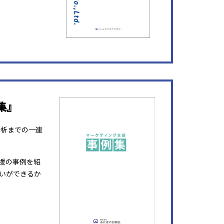
集』
分析までの一連
援の事例を紹
いができるか