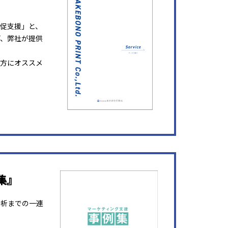
販促支援」と、
ど、弊社が提供
方にオススメ
集』
分析までの一連