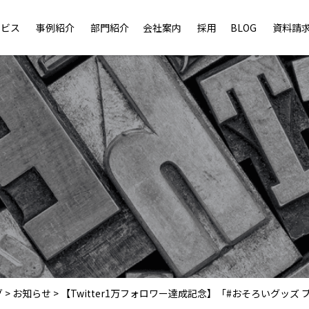
ービス
事例紹介
部門紹介
会社案内
採用
BLOG
資料請
グ
>
お知らせ
>
【Twitter1万フォロワー達成記念】「#おそろいグッ