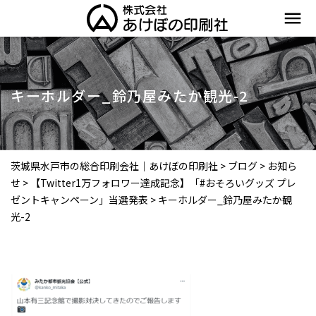
menu
キーホルダー_鈴乃屋みたか観光-2
茨城県水戸市の総合印刷会社｜あけぼの印刷社
>
ブログ
>
お知ら
せ
>
【Twitter1万フォロワー達成記念】「#おそろいグッズ プレ
ゼントキャンペーン」当選発表
>
キーホルダー_鈴乃屋みたか観
光-2