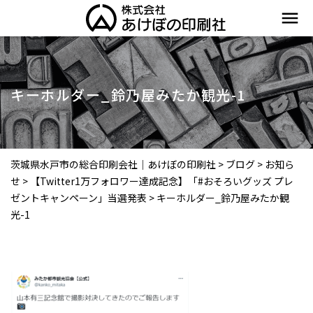
menu
キーホルダー_鈴乃屋みたか観光-1
茨城県水戸市の総合印刷会社｜あけぼの印刷社
>
ブログ
>
お知ら
せ
>
【Twitter1万フォロワー達成記念】「#おそろいグッズ プレ
ゼントキャンペーン」当選発表
>
キーホルダー_鈴乃屋みたか観
光-1