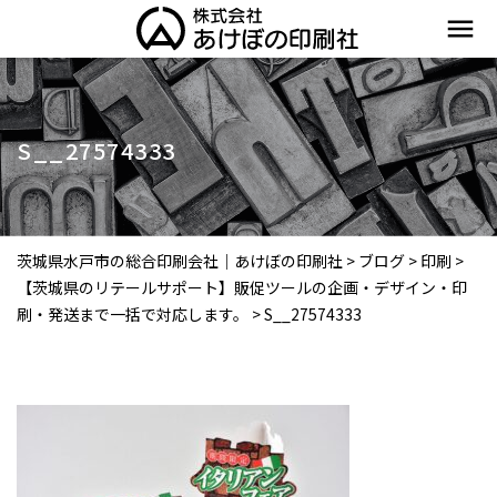
menu
S__27574333
茨城県水戸市の総合印刷会社｜あけぼの印刷社
>
ブログ
>
印刷
>
【茨城県のリテールサポート】販促ツールの企画・デザイン・印
刷・発送まで一括で対応します。
>
S__27574333