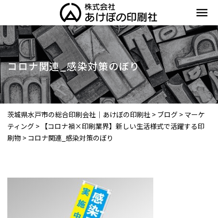
menu
コロナ関連_感染対策のぼり
茨城県水戸市の総合印刷会社｜あけぼの印刷社
>
ブログ
>
マーケ
ティング
>
【コロナ禍×印刷業界】新しい生活様式で活躍する印
刷物
>
コロナ関連_感染対策のぼり