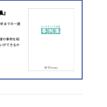
集』
分析までの一連
援の事例を紹
いができるか