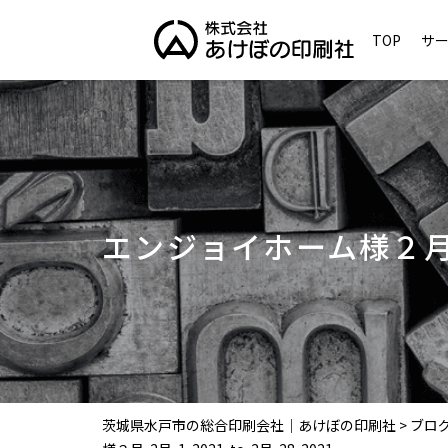
TOP
サ
エンジョイホーム様２月-2月-
茨城県水戸市の総合印刷会社｜あけぼの印刷社
>
ブロ