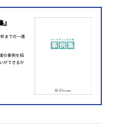
集』
分析までの一連
援の事例を紹
いができるか