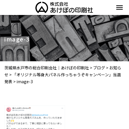
menu
image-3
茨城県水戸市の総合印刷会社｜あけぼの印刷社
>
ブログ
>
お知ら
せ
>
「オリジナル等身大パネル作っちゃうぞキャンペーン」当選
発表
>
image-3